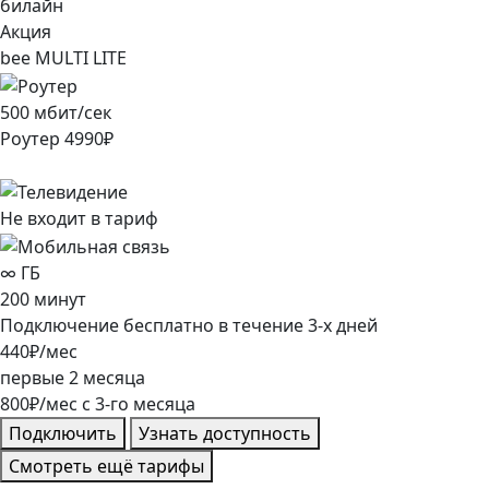
билайн
Акция
bee MULTI LITE
500
мбит/сек
Роутер
4990
₽
Не входит в тариф
∞
ГБ
200
минут
Подключение
бесплатно
в течение
3
-х дней
440
₽/мес
первые
2
месяца
800
₽/мес
c
3
-го месяца
Подключить
Узнать доступность
Смотреть ещё тарифы