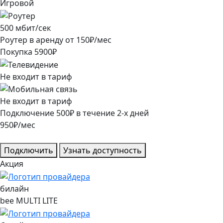
Игровой
500
мбит/сек
Роутер в аренду от
150
₽/мес
Покупка
5900
₽
Не входит в тариф
Не входит в тариф
Подключение
500
₽
в течение
2
-х дней
950
₽/мес
Подключить
Узнать доступность
Акция
билайн
bee MULTI LITE