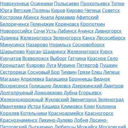
Новокузнецк
Осинники
Полысаево
Прокопьевск
Топки
Юрга
Вятские Поляны
Киров
Кирово-Чепецк
Советск
Кострома
Абинск
Анапа
Армавир
Афипский
Белореченск
Геленджик
Кореновск
Кропоткин
Новороссийск
Сочи
Усть-Лабинск
Ачинск
Дивногорск
Дудинка
Железногорск
Зеленогорск
Канск
Лесосибирск
Минусинск
Назарово
Норильск
Сосновоборск
Шарыпово
Курган
Шадринск
Железногорск
Курск
Курчатов
Всеволожск
Выборг
Гатчина
Красное Село
Кронштадт
Кудрово
Луга
Мурино
Петергоф
Пушкин
Сестрорецк
Сосновый Бор
Тихвин
Грязи
Елец
Липецк
Магадан
Апрелевка
Балашиха
Бронницы
Видное
Воскресенск
Голицыно
Дедовск
Дзержинский
Дмитров
Долгопрудный
Домодедово
Дубна
Егорьевск
Железнодорожный
Жуковский
Звенигород
Зеленоград
Ивантеевка
Истра
Кашира
Климовск
Клин
Коломна
Королев
Котельники
Красноармейск
Красногорск
Краснознаменск
Ликино-Дулево
Лобня
Лосино-
Петровский
Лыткарино
Люберцы
Можайск
Московский