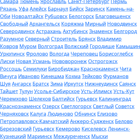
Самара
Тюмень
Ярославль
Санкт-Петербург
Пермь
Рязань
Уфа
Алейск
Барнаул
Бийск
Заринск
Камень-на-
Оби
Новоалтайск
Рубцовск
Белогорск
Благовещенск
Свободный
Архангельск
Коряжма
Мирный
Новодвинск
Северодвинск
Астрахань
Ахтубинск
Знаменск
Белгород
Разумное
Северный
Строитель
Брянск
Владимир
Ковров
Муром
Волгоград
Волжский
Городище
Камышин
Урюпинск
Фролово
Вологда
Череповец
Борисоглебск
Лиски
Новая Усмань
Нововоронеж
Острогожск
Россошь
Семилуки
Биробиджан
Краснокаменск
Чита
Вичуга
Иваново
Кинешма
Кохма
Тейково
Фурманов
Шуя
Ангарск
Братск
Зима
Иркутск
Нижнеудинск
Саянск
Тайшет
Тулун
Усолье-Сибирское
Усть-Илимск
Усть-Кут
Черемхово
Шелехов
Балтийск
Гурьевск
Калининград
Краснознаменск
Озерск
Светлогорск
Светлый
Советск
Черняховск
Калуга
Людиново
Обнинск
Елизово
Петропавловск-Камчатский
Анжеро-Судженск
Белово
Березовский
Гурьевск
Кемерово
Киселевск
Ленинск-
Кузнецкий
Мариинск
Междуреченск
Мыски