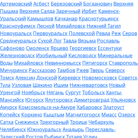
Артемовский
Асбест
Березовский
Богданович
Верхняя
Пышма
Верхняя Салда
Заречный
Ирбит
Каменск-
Уральский
Камышлов
Качканар
Краснотурьинск
Красноуфимск
Лесной
Михайловск
Нижний Тагил
Новоуральск
Первоуральск
Полевской
Ревда
Реж
Серов
Среднеуральск
Сухой Лог
Тавда
Вязьма
Рославль
Сафоново
Смоленск
Ярцево
Георгиевск
Ессентуки
Железноводск
Изобильный
Кисловодск
Минеральные
Воды
Михайловск
Невинномысск
Пятигорск
Ставрополь
Мичуринск
Рассказово
Тамбов
Ржев
Тверь
Северск
Томск
Алексин
Донской
Киреевск
Новомосковск
Советск
Тула
Узловая
Щекино
Ишим
Нижневартовск
Новый
Уренгой
Ноябрьск
Нягань
Сургут
Тобольск
Ханты-
Мансийск
Югорск
Ялуторовск
Димитровград
Ульяновск
Амурск
Комсомольск-на-Амуре
Хабаровск
Златоуст
Копейск
Коркино
Кыштым
Магнитогорск
Миасс
Озерск
Сатка
Снежинск
Трехгорный
Троицк
Чебаркуль
Челябинск
Южноуральск
Анадырь
Переславль-
Залесский
Ростов
Рыбинск
Тутаев
Углич