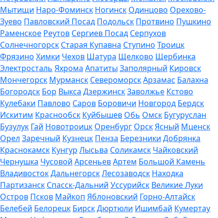
Мытищи
Наро-Фоминск
Ногинск
Одинцово
Орехово-
Зуево
Павловский Посад
Подольск
Протвино
Пушкино
Раменское
Реутов
Сергиев Посад
Серпухов
Солнечногорск
Старая Купавна
Ступино
Троицк
Фрязино
Химки
Чехов
Шатура
Щелково
Щербинка
Электросталь
Яхрома
Апатиты
Заполярный
Кировск
Мончегорск
Мурманск
Североморск
Арзамас
Балахна
Богородск
Бор
Выкса
Дзержинск
Заволжье
Кстово
Кулебаки
Павлово
Саров
Боровичи
Новгород
Бердск
Искитим
Краснообск
Куйбышев
Обь
Омск
Бугуруслан
Бузулук
Гай
Новотроицк
Оренбург
Орск
Ясный
Мценск
Орел
Заречный
Кузнецк
Пенза
Березники
Добрянка
Краснокамск
Кунгур
Лысьва
Соликамск
Чайковский
Чернушка
Чусовой
Арсеньев
Артем
Большой Камень
Владивосток
Дальнегорск
Лесозаводск
Находка
Партизанск
Спасск-Дальний
Уссурийск
Великие Луки
Остров
Псков
Майкоп
Яблоновский
Горно-Алтайск
Белебей
Белорецк
Бирск
Дюртюли
Ишимбай
Кумертау