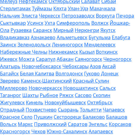
Мелеуз
Нефтекамск
Октябрьский
Салават
Сибай
Стерлитамак
Туймазы
Кяхта
Улан-Удэ
Махачкала
Нальчик
Элиста
Черкесск
Петрозаводск
Воркута
Печора
Сыктывкар
Усинск
Ухта
Симферополь
Волжск
Йошкар-
Ола
Рузаевка
Саранск
Мирный
Нерюнгри
Якутск
Владикавказ
Азнакаево
Альметьевск
Бугульма
Елабуга
Заинск
Зеленодольск
Лениногорск
Менделеевск
Набережные Челны
Нижнекамск
Кызыл
Воткинск
Ижевск
Можга
Сарапул
Абакан
Саяногорск
Черногорск
Алатырь
Новочебоксарск
Чебоксары
Азов
Аксай
Батайск
Белая Калитва
Волгодонск
Гуково
Донецк
Зверево
Каменск-Шахтинский
Красный Сулин
Миллерово
Новочеркасск
Новошахтинск
Сальск
Таганрог
Шахты
Рыбное
Ряжск
Сасово
Скопин
Жигулевск
Кинель
Новокуйбышевск
Октябрьск
Отрадный
Похвистнево
Сызрань
Тольятти
Чапаевск
Красное Село
Пушкин
Сестрорецк
Балаково
Балашов
Вольск
Маркс
Приволжский
Саратов
Энгельс
Корсаков
Красногорск
Чехов
Южно-Сахалинск
Алапаевск