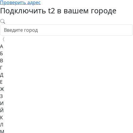
Проверить адрес
Подключить t2 в вашем городе
〈
А
Б
В
Г
Д
Е
Ж
З
И
Й
К
Л
М